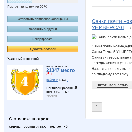
Портрет заполнен на 35 %
Lolochka)
Retail
Отправить приватное сообщение
Санки почти нов
УНИВЕРСАЛ
13.
Добавить в друзья
Игнорировать
desma
dsxn
Санки почти новые,один
Сделать подарок
Санки Тимка 5 УНИВЕ
Санки универсальные с
Халявный (основной)
передвижения в услови
mila_anfisa
olgush
популярность:
Нажав на педаль, вы оп
21047 место
-5 ↓
по гладкому асфальту...
рейтинг
1263
?
Читать полностью
Привилегированный
пользователь
4
АнитаД
Бабушка Валя 
уровня
1
Статистика портрета:
Ремонт и отделочные работы
Снеж
сейчас просматривают портрет - 0