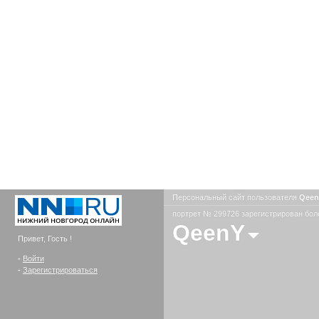
Персональный сайт пользователя
Qee
портрет № 299726 зарегистрирован боле
QeenY
Привет, Гость !
-
Войти
-
Зарегистрироваться