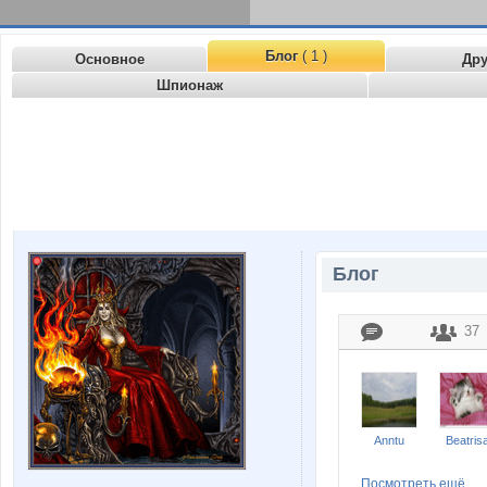
Блог
( 1 )
Основное
Др
Шпионаж
Блог
37
Anntu
Beatris
Посмотреть ещё